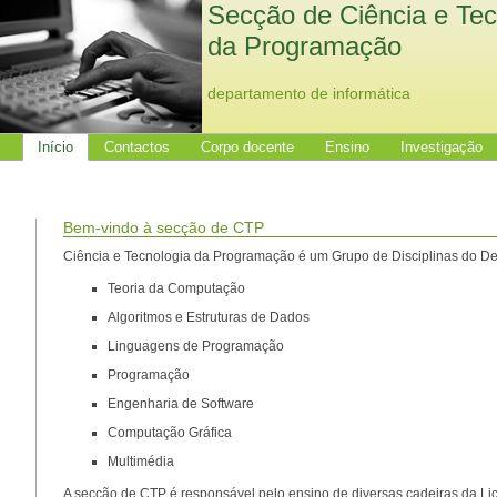
Secção de Ciência e Tec
da Programação
departamento de informática
Início
Contactos
Corpo docente
Ensino
Investigação
Bem-vindo à secção de CTP
Ciência e Tecnologia da Programação é um Grupo de Disciplinas do De
Teoria da Computação
Algoritmos e Estruturas de Dados
Linguagens de Programação
Programação
Engenharia de Software
Computação Gráfica
Multimédia
A secção de CTP é responsável pelo ensino de diversas cadeiras da Li